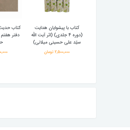
با پیشوایان هدایت
کتاب حدیث سده چهاردهم
کتاب آفاق 
(دوره 4 جلدی) (اثر آیت الله
دفتر هفتم اثر سید مجتبی
الامامه (2 جل
لی حسینی میلانی)
حسینی
950,000 
2,500,00 تومان
250,000 تومان