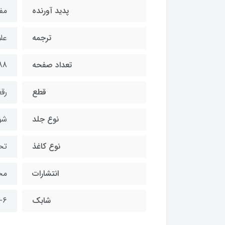
پدید آورنده
مف
ترجمه
عل
تعداد صفحه
88
قطع
رق
نوع جلد
شو
نوع کاغذ
تح
انتشارات
مح
شابك
-6