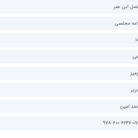
ضل ابن عمر
امه مجلسی
1
عی
میز
ریر
مد امین
978-600-6247-07