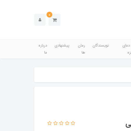
0
دعای
نویسندگان
رمان
پیشنهادی
درباره
زه
ها
ما
ی