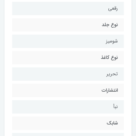
رقعی
نوع جلد
شومیز
نوع کاغذ
تحریر
انتشارات
نبأ
شابک