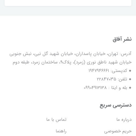
نشر آفاق
آدرس: تهران، خیابان پاسداران، خیابان شهید گل نبی، نبش جنوبی
خیابان شهید ناطق نوری (زمرد)، پلاک9، ساختمان زمرد، طبقه دوم
● کدپستی: ۱۹۴۷۹۴۶۶۶۱
● تلفن: ٢٢٨۴٧۰۳۵
● بله و ایتا : 09904913138
دسترسی سریع
درباره ما
تماس با ما
حریم خصوصی
راهنما