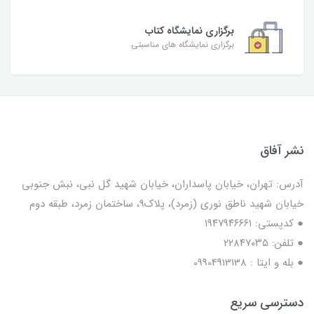
برگزاری نمایشگاه کتاب
برگزاری نمایشگاه های مناسبتی
نشر آفاق
آدرس: تهران، خیابان پاسداران، خیابان شهید گل نبی، نبش جنوبی
خیابان شهید ناطق نوری (زمرد)، پلاک9، ساختمان زمرد، طبقه دوم
● کدپستی: ۱۹۴۷۹۴۶۶۶۱
● تلفن: ٢٢٨۴٧۰۳۵
● بله و ایتا : 09904913138
دسترسی سریع