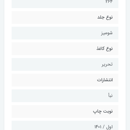
264
نوع جلد
شومیز
نوع کاغذ
تحریر
انتشارات
نبأ
نوبت چاپ
اول / 1401