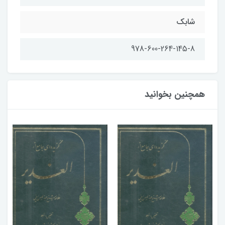
شابک
978-600-264-145-8
همچنین بخوانید