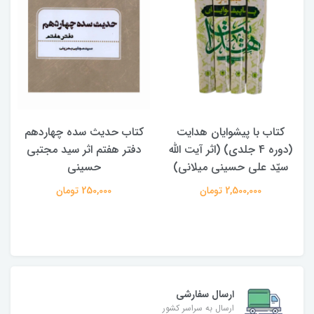
کتاب حدیث سده چهاردهم
کتاب آفاق الولایه فی فقه
دفتر هفتم اثر سید مجتبی
الامامه (2 جلدی)
حسینی
950,000 تومان
250,000 تومان
ارسال سفارشی
ارسال به سراسر کشور