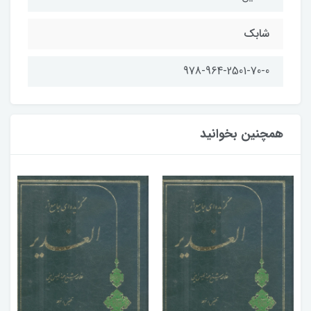
شابك
978-964-2501-70-0
همچنین بخوانید