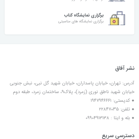
برگزاری نمایشگاه کتاب
برگزاری نمایشگاه های مناسبتی
نشر آفاق
آدرس: تهران، خیابان پاسداران، خیابان شهید گل نبی، نبش جنوبی
خیابان شهید ناطق نوری (زمرد)، پلاک9، ساختمان زمرد، طبقه دوم
● کدپستی: ۱۹۴۷۹۴۶۶۶۱
● تلفن: ٢٢٨۴٧۰۳۵
● بله و ایتا : 09904913138
دسترسی سریع