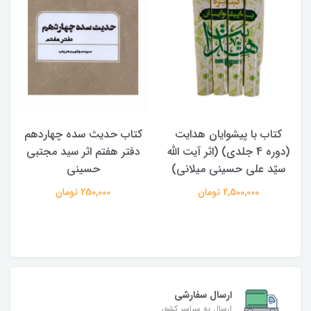
کتاب حدیث سده چهاردهم
کتاب آفاق الولایه فی فقه
له
دفتر هفتم اثر سید مجتبی
الامامه (2 جلدی)
)
حسینی
950,000 تومان
250,000 تومان
ارسال سفارشی
ارسال به سراسر کشور