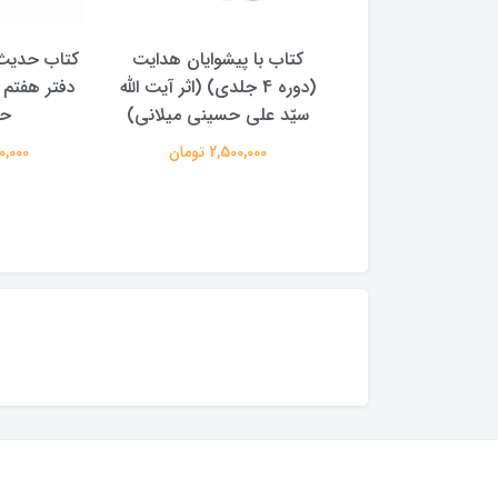
با پیشوایان هدایت
کتاب حدیث سده چهاردهم
کتاب آفاق 
(دوره 4 جلدی) (اثر آیت الله
دفتر هفتم اثر سید مجتبی
الامامه (2 جل
لی حسینی میلانی)
حسینی
950,000 
2,500,00 تومان
250,000 تومان