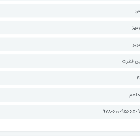
عی
میز
ریر
ین فطرت
2
جاهم
978-600-95665-9