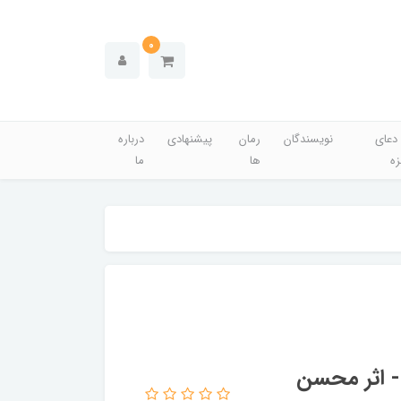
0
دعای
نویسندگان
رمان
پیشنهادی
درباره
زه
ها
ما
- اثر محسن