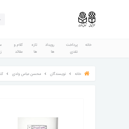
خانه
پرداخت
رویداد
تازه
کلام و
س
نقدی
ها
ها
عقائد
ز
خانه
نویسندگان
محسن عباس ولدی
کت