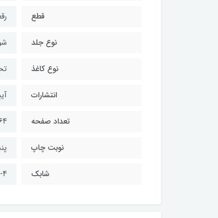
قطع
رق
نوع جلد
شو
نوع کاغذ
تح
انتشارات
آی
تعداد صفحه
64
نوبت چاپ
پن
شابک
-4