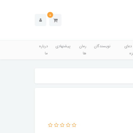
0
دعای
نویسندگان
رمان
پیشنهادی
درباره
زه
ها
ما