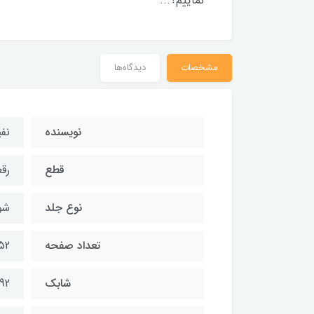
نماییم؟...
مشخصات
دیدگاه‌ها
نویسنده
نف
قطع
رق
نوع جلد
شو
تعداد صفحه
52
شابك
92