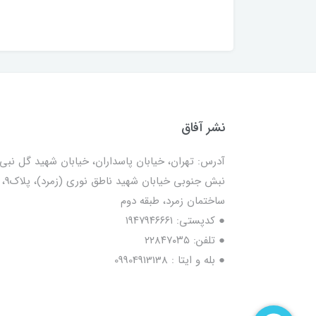
نشر آفاق
آدرس: تهران، خیابان پاسداران، خیابان شهید گل نبی،
نبش جنوبی خیابان شهید ناطق نوری (زمرد)، پلاک9،
ساختمان زمرد، طبقه دوم
● کدپستی: ۱۹۴۷۹۴۶۶۶۱
● تلفن: ٢٢٨۴٧۰۳۵
● بله و ایتا : 09904913138