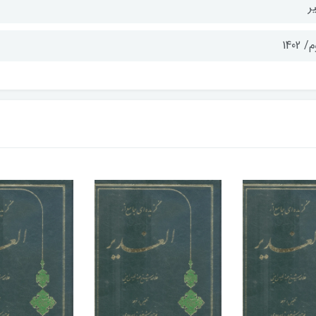
ر
 1402