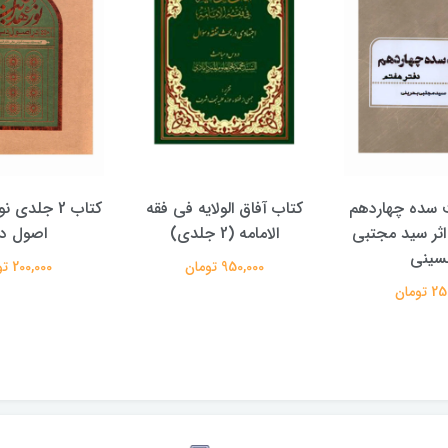
الولایه فی فقه
کتاب 2 جلدی نور هدایت در
کتاب پویش حق
دی)
اصول دین
علیرضا معت
تومان
200,000 تومان
350,000 تومان