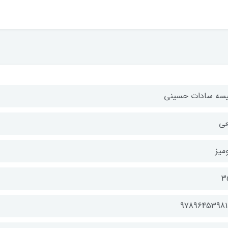
یسه سادات حسینی
عی
میز
3
97896453981