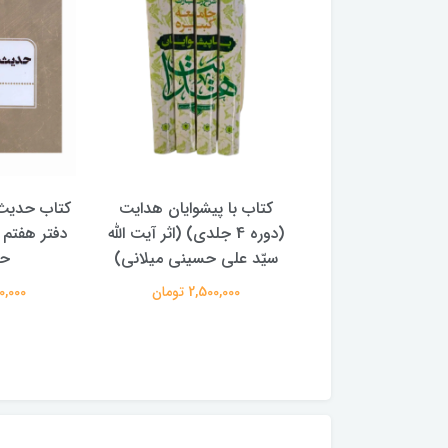
با پیشوایان هدایت
کتاب حدیث سده چهاردهم
کتاب آفاق 
(دوره 4 جلدی) (اثر آیت الله
دفتر هفتم اثر سید مجتبی
الامامه (2 جل
لی حسینی میلانی)
حسینی
950,000 
2,500,00 تومان
250,000 تومان