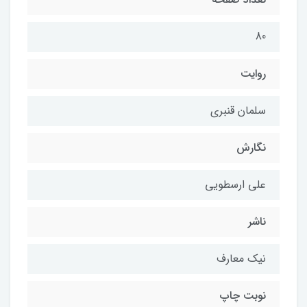
80
روایت
سلمان قنبری
نگارش
علی ارسطویی
ناشر
نیک معارف
نوبت چاپ