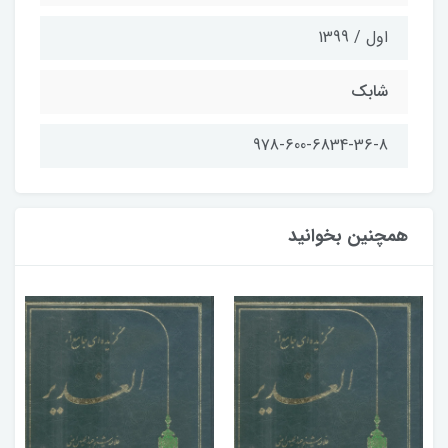
اول / 1399
شابک
978-600-6834-36-8
همچنین بخوانید