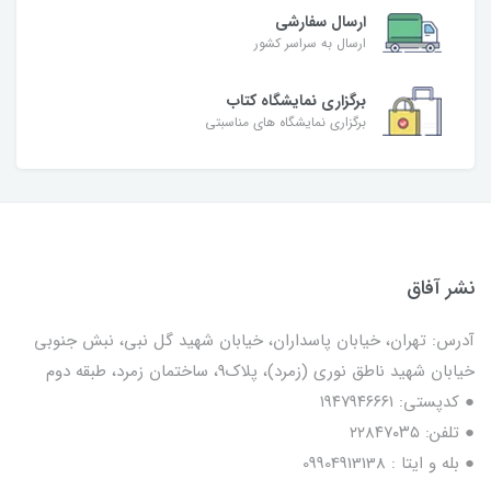
ارسال سفارشی
ارسال به سراسر کشور
برگزاری نمایشگاه کتاب
برگزاری نمایشگاه های مناسبتی
نشر آفاق
آدرس: تهران، خیابان پاسداران، خیابان شهید گل نبی، نبش جنوبی
خیابان شهید ناطق نوری (زمرد)، پلاک9، ساختمان زمرد، طبقه دوم
● کدپستی: ۱۹۴۷۹۴۶۶۶۱
● تلفن: ٢٢٨۴٧۰۳۵
● بله و ایتا : 09904913138