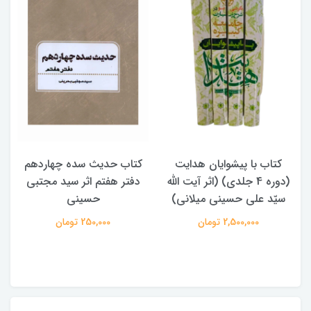
پیشوایان هدایت
کتاب حدیث سده چهاردهم
کتاب آفاق الو
ره 4 جلدی) (اثر آیت الله
دفتر هفتم اثر سید مجتبی
الامامه (2 جلدی)
 حسینی میلانی)
حسینی
950,000 تومان
2,5 تومان
250,000 تومان