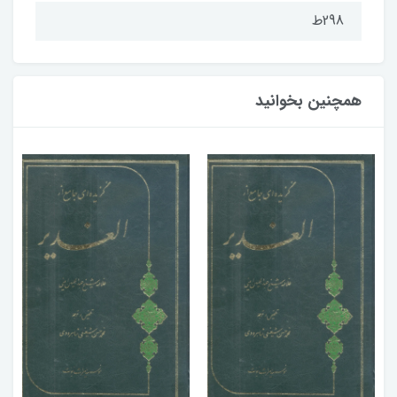
298ط
همچنین بخوانید