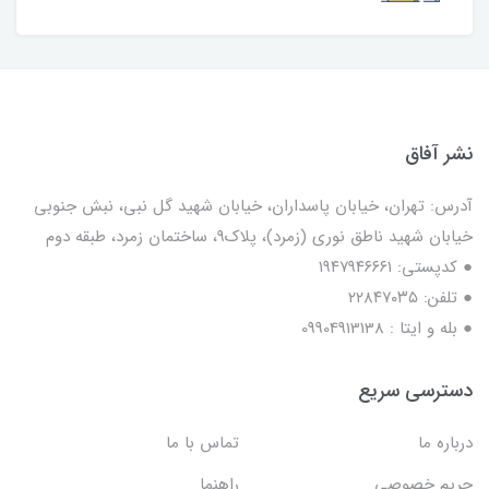
نشر آفاق
آدرس: تهران، خیابان پاسداران، خیابان شهید گل نبی، نبش جنوبی
خیابان شهید ناطق نوری (زمرد)، پلاک9، ساختمان زمرد، طبقه دوم
● کدپستی: ۱۹۴۷۹۴۶۶۶۱
● تلفن: ٢٢٨۴٧۰۳۵
● بله و ایتا : 09904913138
دسترسی سریع
درباره ما
تماس با ما
حریم خصوصی
راهنما