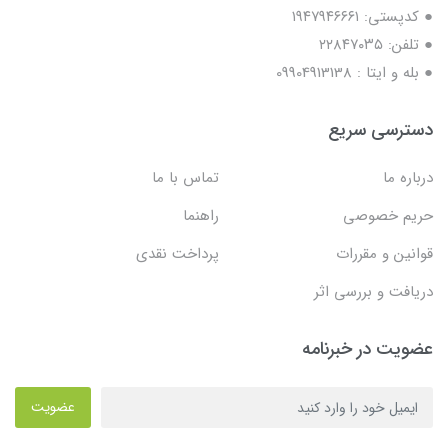
● کدپستی: ۱۹۴۷۹۴۶۶۶۱
● تلفن: ٢٢٨۴٧۰۳۵
● بله و ایتا : 09904913138
دسترسی سریع
درباره ما
تماس با ما
حریم خصوصی
راهنما
قوانین و مقررات
پرداخت نقدی
دریافت و بررسی اثر
عضویت در خبرنامه
عضویت