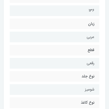
136
زبان
عربی
قطع
رقعی
نوع جلد
شومیز
نوع کاغذ