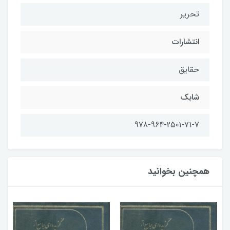
تحریر
انتشارات
حقایق
شابك
978-964-2501-71-7
همچنین بخوانید