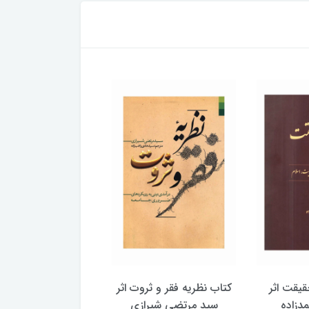
یقت اثر
کتاب نظریه فقر و ثروت اثر
کتاب شناخت یهودیت
دزاده
سید مرتضی شیرازی
محمدحسین طاه