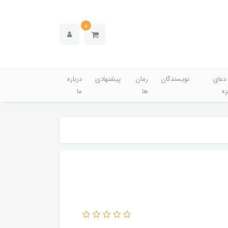
0
دعای
نویسندگان
رمان
پیشنهادی
درباره
زه
ها
ما