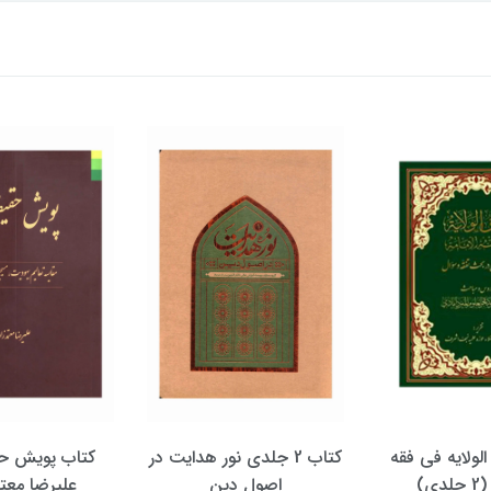
الولایه فی فقه
کتاب 2 جلدی نور هدایت در
کتاب پویش حق
دی)
اصول دین
علیرضا معتم