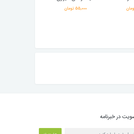
55,000 تومان
150,000 تومان
یت در خبرنامه