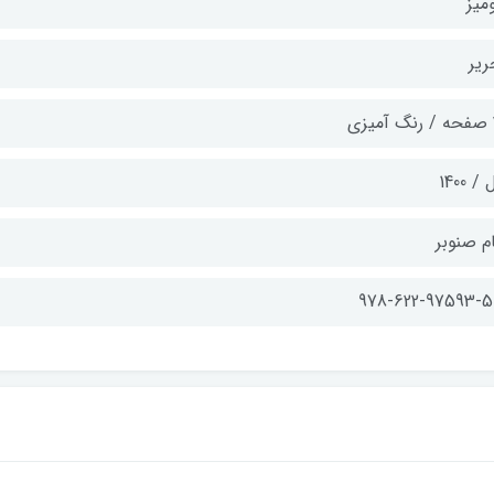
میز
ریر
ی
/ 1400
م صنوبر
978-622-97593-5