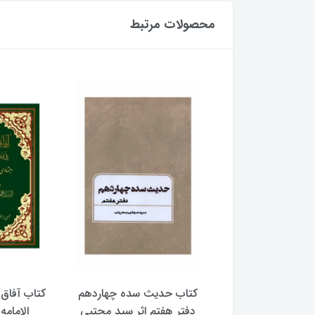
محصولات مرتبط
با پیشوایان هدایت
کتاب حدیث سده چهاردهم
کتاب آفاق 
(دوره 4 جلدی) (اثر آیت الله
دفتر هفتم اثر سید مجتبی
الامامه (2 جل