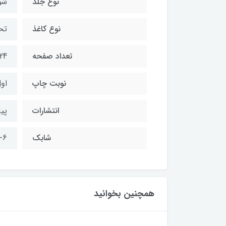
نوع جلد
شو
نوع کاغذ
تح
تعداد صفحه
24 صفحه / رنگ آمیز
نوبت چاپ
اول 
انتشارات
پیا
شابک
-6
همچنین بخوانید