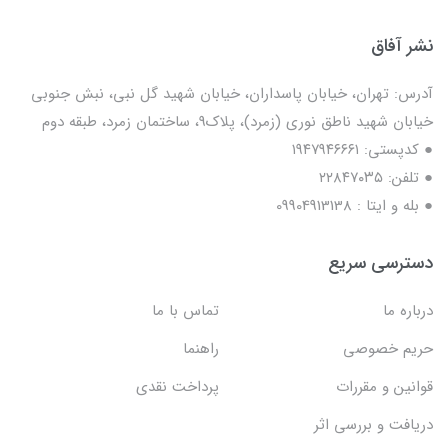
نشر آفاق
آدرس: تهران، خیابان پاسداران، خیابان شهید گل نبی، نبش جنوبی
خیابان شهید ناطق نوری (زمرد)، پلاک9، ساختمان زمرد، طبقه دوم
● کدپستی: ۱۹۴۷۹۴۶۶۶۱
● تلفن: ٢٢٨۴٧۰۳۵
● بله و ایتا : 09904913138
دسترسی سریع
درباره ما
تماس با ما
حریم خصوصی
راهنما
قوانین و مقررات
پرداخت نقدی
دریافت و بررسی اثر