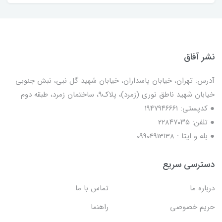
نشر آفاق
آدرس: تهران، خیابان پاسداران، خیابان شهید گل نبی، نبش جنوبی
خیابان شهید ناطق نوری (زمرد)، پلاک9، ساختمان زمرد، طبقه دوم
● کدپستی: ۱۹۴۷۹۴۶۶۶۱
● تلفن: ٢٢٨۴٧۰۳۵
● بله و ایتا : 09904913138
دسترسی سریع
درباره ما
تماس با ما
حریم خصوصی
راهنما