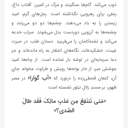
ذوب می‌کند. گام‌ها سنگینند و مرگ در کمین. آفتاب داغ،
رمقی برای رهرویی نگذاشته است. رمل‌های گرم، امید
زیستن را به باد می‌دهند. چشم‌ها دو دو می‌زنند و
چشمه‌ها به آرزویی دوردست بدل می‌شوند. سراب خدعه
می‌کند و تشنه‌کامان را می‌فریبد. دستانِ طلب در حیرت
غیبت، خشکیده‌اند، نگاه‌های انتظار به راه مانده‌اند و جز
دعا سرمایه‌ای در توشه بار نمانده است. از چاه‌ها امید
جوشش مبر، از خار بوته‌ها رویش و طراوت مخواه، جای
«آب گوارا»
آن، کنعانِ قحطی‌زده را درنورد که
در مصر
ظهور، بر مسندِ زلالِ تبلور نشسته است.
«مَتی نَنتَفِعُ مِن عَذبِ مائِکَ فَقَد طالَ
الصَّدی؟»