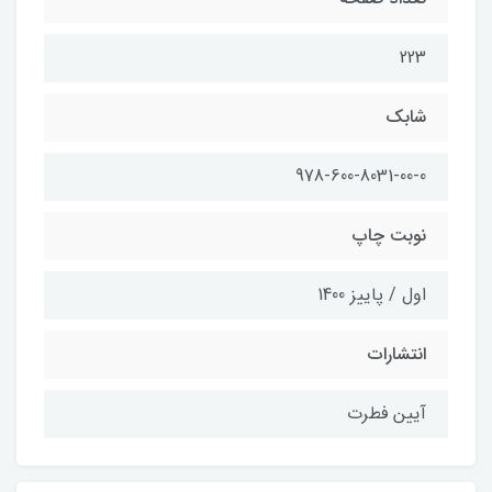
223
شابک
978-600-8031-00-0
نوبت چاپ
اول / پاییز 1400
انتشارات
آیین فطرت