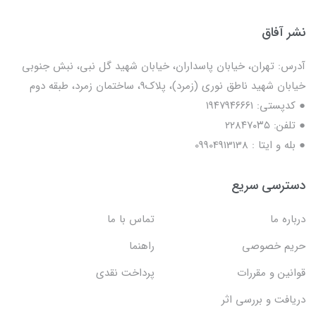
نشر آفاق
آدرس: تهران، خیابان پاسداران، خیابان شهید گل نبی، نبش جنوبی
خیابان شهید ناطق نوری (زمرد)، پلاک9، ساختمان زمرد، طبقه دوم
● کدپستی: ۱۹۴۷۹۴۶۶۶۱
● تلفن: ٢٢٨۴٧۰۳۵
● بله و ایتا : 09904913138
دسترسی سریع
درباره ما
تماس با ما
حریم خصوصی
راهنما
قوانین و مقررات
پرداخت نقدی
دریافت و بررسی اثر