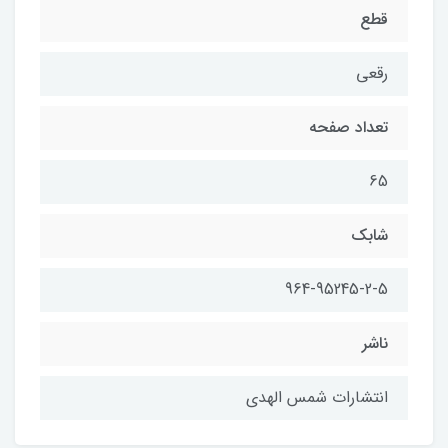
قطع
رقعی
تعداد صفحه
65
شابك
964-95245-2-5
ناشر
انتشارات شمس الهدی