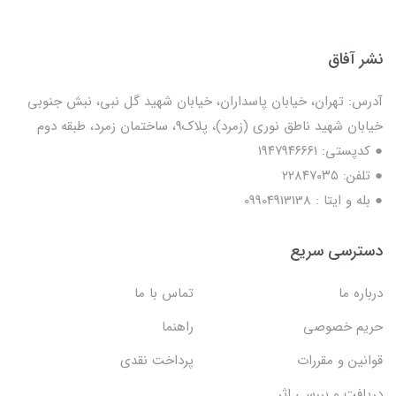
نشر آفاق
آدرس: تهران، خیابان پاسداران، خیابان شهید گل نبی، نبش جنوبی
خیابان شهید ناطق نوری (زمرد)، پلاک9، ساختمان زمرد، طبقه دوم
● کدپستی: ۱۹۴۷۹۴۶۶۶۱
● تلفن: ٢٢٨۴٧۰۳۵
● بله و ایتا : 09904913138
دسترسی سریع
درباره ما
تماس با ما
حریم خصوصی
راهنما
قوانین و مقررات
پرداخت نقدی
دریافت و بررسی اثر