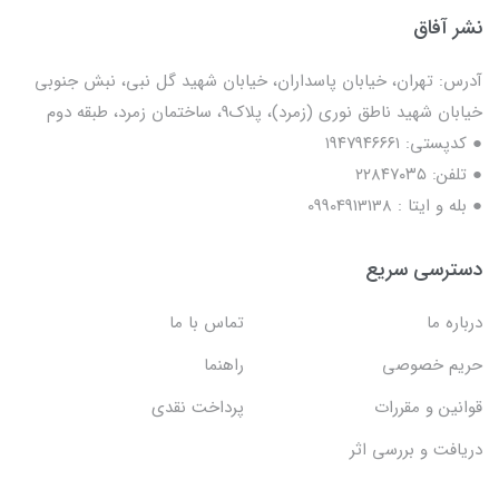
نشر آفاق
آدرس: تهران، خیابان پاسداران، خیابان شهید گل نبی، نبش جنوبی
خیابان شهید ناطق نوری (زمرد)، پلاک9، ساختمان زمرد، طبقه دوم
● کدپستی: ۱۹۴۷۹۴۶۶۶۱
● تلفن: ٢٢٨۴٧۰۳۵
● بله و ایتا : 09904913138
دسترسی سریع
درباره ما
تماس با ما
حریم خصوصی
راهنما
قوانین و مقررات
پرداخت نقدی
دریافت و بررسی اثر