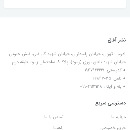
نشر آفاق
آدرس: تهران، خیابان پاسداران، خیابان شهید گل نبی، نبش جنوبی
خیابان شهید ناطق نوری (زمرد)، پلاک9، ساختمان زمرد، طبقه دوم
● کدپستی: ۱۹۴۷۹۴۶۶۶۱
● تلفن: ٢٢٨۴٧۰۳۵
● بله و ایتا : 09904913138
دسترسی سریع
درباره ما
تماس با ما
حریم خصوصی
راهنما