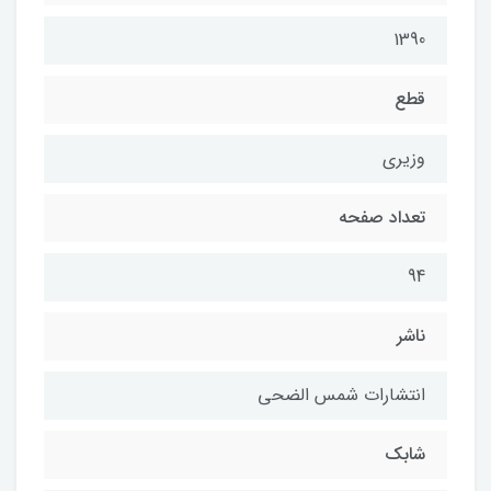
1390
قطع
وزیری
تعداد صفحه
94
ناشر
انتشارات شمس الضحی
شابك