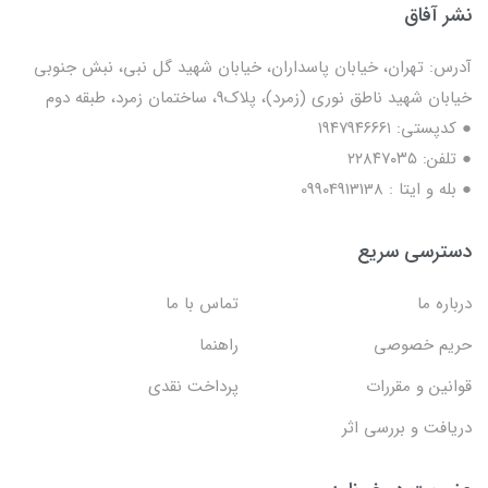
نشر آفاق
آدرس: تهران، خیابان پاسداران، خیابان شهید گل نبی، نبش جنوبی
خیابان شهید ناطق نوری (زمرد)، پلاک9، ساختمان زمرد، طبقه دوم
● کدپستی: ۱۹۴۷۹۴۶۶۶۱
● تلفن: ٢٢٨۴٧۰۳۵
● بله و ایتا : 09904913138
دسترسی سریع
درباره ما
تماس با ما
حریم خصوصی
راهنما
قوانین و مقررات
پرداخت نقدی
دریافت و بررسی اثر