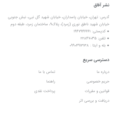
نشر آفاق
آدرس: تهران، خیابان پاسداران، خیابان شهید گل نبی، نبش جنوبی
خیابان شهید ناطق نوری (زمرد)، پلاک9، ساختمان زمرد، طبقه دوم
● کدپستی: ۱۹۴۷۹۴۶۶۶۱
● تلفن: ٢٢٨۴٧۰۳۵
● بله و ایتا : 09904913138
دسترسی سریع
درباره ما
تماس با ما
حریم خصوصی
راهنما
قوانین و مقررات
پرداخت نقدی
دریافت و بررسی اثر