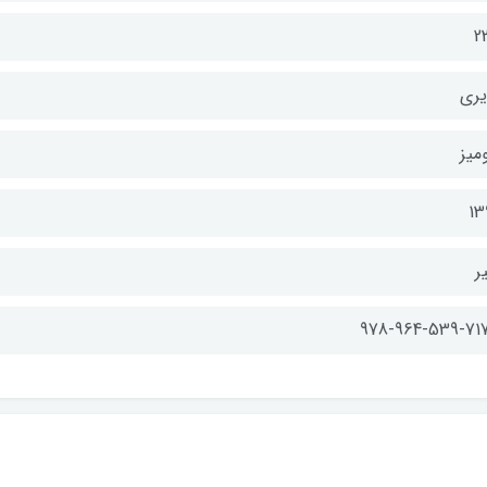
2
یری
میز
13
ر
978-964-539-717