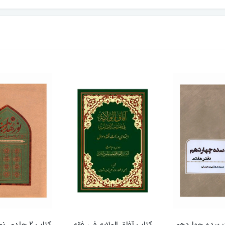
الولایه فی فقه
کتاب 2 جلدی نور هدایت در
کتاب پویش حق