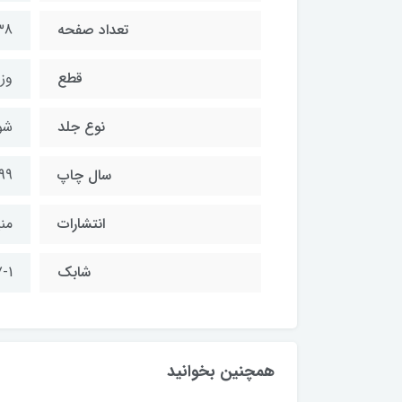
تعداد صفحه
38
قطع
وز
نوع جلد
شو
سال چاپ
99
انتشارات
منی
شابك
-1
همچنین بخوانید