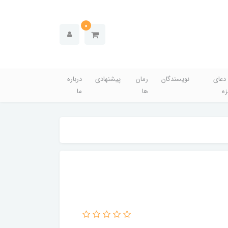
0
دعای
نویسندگان
رمان
پیشنهادی
درباره
زه
ها
ما