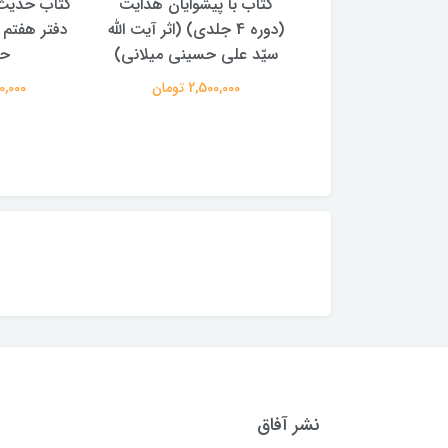
با پیشوایان هدایت
کتاب حدیث سده چهاردهم
کتاب آفاق 
(دوره 4 جلدی) (اثر آیت الله
دفتر هفتم اثر سید مجتبی
الامامه (2 جل
لی حسینی میلانی)
حسینی
950,000 
2,500,00 تومان
250,000 تومان
نشر آفاق