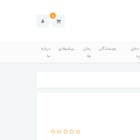
0
دعای
نویسندگان
رمان
پیشنهادی
درباره
زه
ها
ما