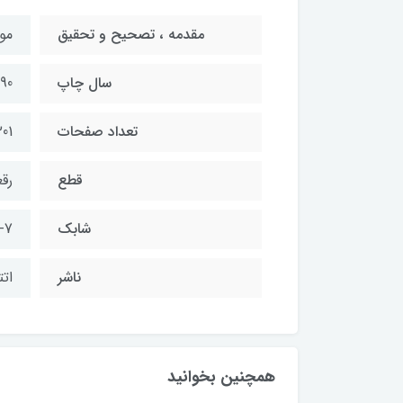
مقدمه ، تصحیح و تحقیق
مو
سال چاپ
90
تعداد صفحات
201
قطع
رق
شابک
ناشر
ات
همچنین بخوانید