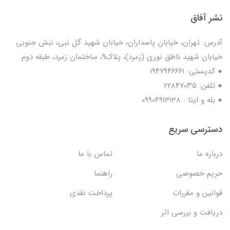
نشر آفاق
آدرس: تهران، خیابان پاسداران، خیابان شهید گل نبی، نبش جنوبی
خیابان شهید ناطق نوری (زمرد)، پلاک9، ساختمان زمرد، طبقه دوم
● کدپستی: ۱۹۴۷۹۴۶۶۶۱
● تلفن: ٢٢٨۴٧۰۳۵
● بله و ایتا : 09904913138
دسترسی سریع
درباره ما
تماس با ما
حریم خصوصی
راهنما
قوانین و مقررات
پرداخت نقدی
دریافت و بررسی اثر