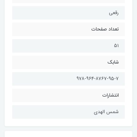
رقعی
تعداد صفحات
51
شابک
978-964-8767-95-7
انتشارات
شمس الهدی