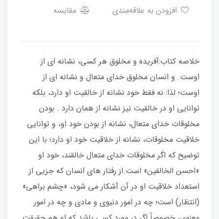
افزودن به علاقه‌مندی
مقایسه
خلاصه کتاب:آفريده و مخلوق هر كسى، نشانه اى از
اوست. و انسان مخلوق خداى متعال و نشانه اى از
اوست؛ لذا: نه فقط خود نشانه از خالقيت او دارد، بلكه
توانايى او در خالقيت نيز نشانه از همان دارد . بودن
مخلوقات خداى متعال، نشانه از بودن خود او، و توانايى
خلاقيت مخلوقات، نشانه از خلاقيت خود او دارد؛ با اين
توضيح كه اگر مخلوقات خداى متعال خالقند، خود او
«احسن الخالقين» است.از رفتار هاى انسان كه جزيى از
استعداد خلاقيت او در آن آشكار مى شود، «چشم براهی»
(انتظار) است؛ چه در امور دنيوى و مادى و چه در امور
معنوى، خصوصاً اگر در مورد كسى باشد كه او هم حقيقت