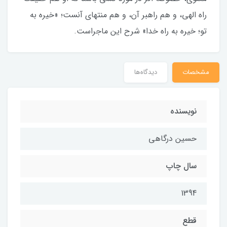
راه الهى، و هم راهبر آن، و هم منتهاى آنست؛ «خيره به
تو؛ خيره به راه خدا» شرح اين ماجراست.
مشخصات
دیدگاه‌ها
نویسنده
حسین درگاهی
سال چاپ
1394
قطع