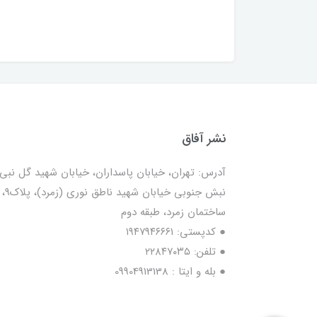
نشر آفاق
آدرس: تهران، خیابان پاسداران، خیابان شهید گل نبی،
نبش جنوبی خیابان شهید ناطق نوری (زمرد)، پلاک9،
ساختمان زمرد، طبقه دوم
● کدپستی: ۱۹۴۷۹۴۶۶۶۱
● تلفن: ٢٢٨۴٧۰۳۵
● بله و ایتا : 09904913138