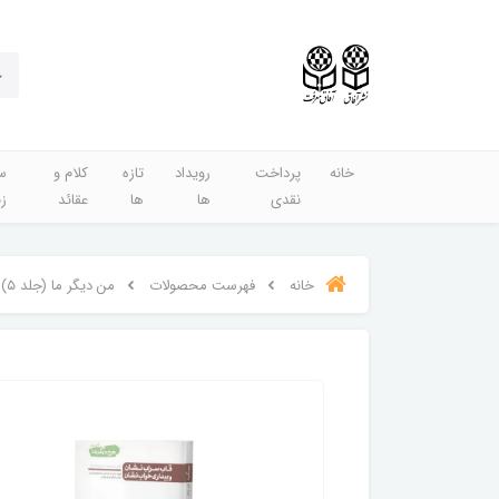
خانه
پرداخت
رویداد
تازه
کلام و
س
نقدی
ها
ها
عقائد
ز
خانه
فهرست محصولات
من دیگر ما (جلد ۵) کتاب قاب سراب نشان و بیداری خواب نشان - اثر محسن عباسی ولدی