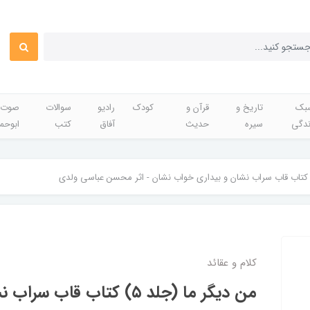
بک
تاریخ و
قرآن و
کودک
رادیو
سوالات
صوت 
ندگی
سیره
حدیث
آفاق
کتب
ابوحم
کلام و عقائد
من دیگر ما (جلد ۵) کتاب قاب 