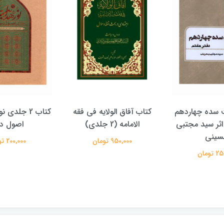
آفاق الولایه فی فقه
کتاب 2 جلدی نور هدایت در
کتاب پو
امامه (2 جلدی)
اصول دین
علیرض
950,000 تومان
200,000 تومان
50,000