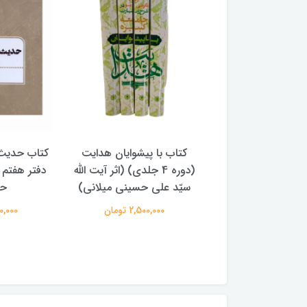
تاب با پیشوایان هدایت
کتاب حدیث سده چهاردهم
کتاب 
(دوره 4 جلدی) (اثر آیت الله
دفتر هفتم اثر سید مجتبی
ال
یّد علی حسینی میلانی)
حسینی
2,500,000 تومان
250,000 تومان