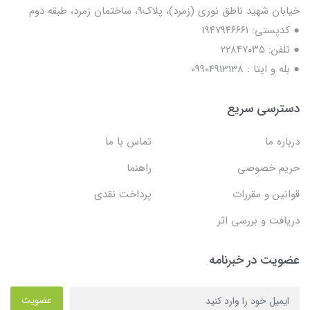
خیابان شهید ناطق نوری (زمرد)، پلاک9، ساختمان زمرد، طبقه دوم
● کدپستی: ۱۹۴۷۹۴۶۶۶۱
● تلفن: ٢٢٨۴٧۰۳۵
● بله و ایتا : 09904913138
دسترسی سریع
درباره ما
تماس با ما
حریم خصوصی
راهنما
قوانین و مقررات
پرداخت نقدی
دریافت و بررسی اثر
عضویت در خبرنامه
عضویت