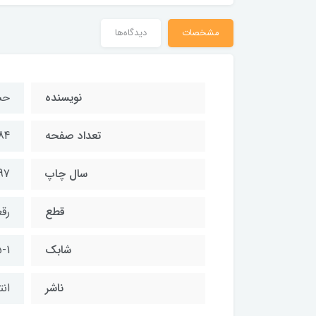
مشخصات
دیدگاه‌ها
نویسنده
حس
تعداد صفحه
84
سال چاپ
97
قطع
رق
شابك
5-1
ناشر
ان