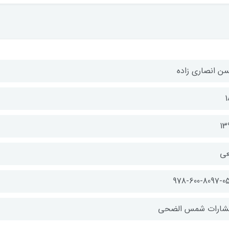
ن انصاری زاده
1
13
عی
‫‭978-600-8097-0
تشارات شمس الضحی