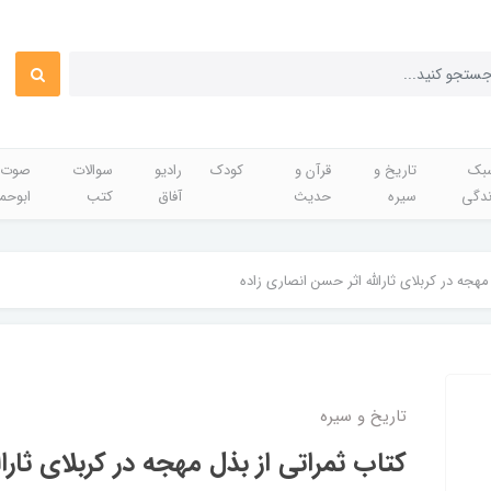
بک
تاریخ و
قرآن و
کودک
رادیو
سوالات
صوت 
ندگی
سیره
حدیث
آفاق
کتب
ابوحم
مهجه در کربلای ثارالله اثر حسن انصاری زاده
تاریخ و سیره
کتاب ثمراتی از بذل مهجه در کربلای ثارا