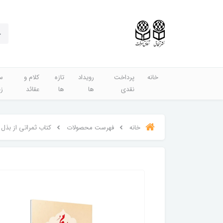
خانه
پرداخت
رویداد
تازه
کلام و
س
نقدی
ها
ها
عقائد
ز
خانه
فهرست محصولات
کتاب ثمراتی از بذل 