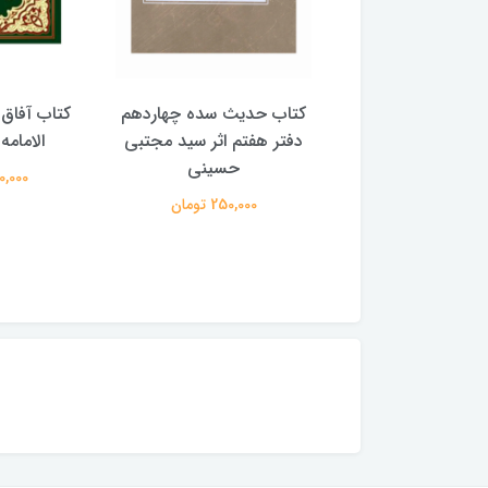
با پیشوایان هدایت
کتاب حدیث سده چهاردهم
کتاب آفاق 
(دوره 4 جلدی) (اثر آیت الله
دفتر هفتم اثر سید مجتبی
الامامه (2 جل
لی حسینی میلانی)
حسینی
950,000 
2,500,00 تومان
250,000 تومان