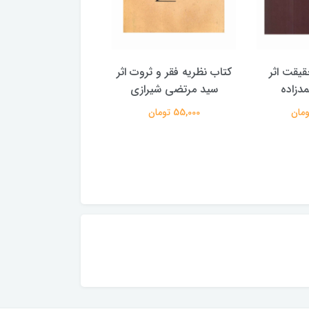
یقت اثر
کتاب نظریه فقر و ثروت اثر
کتاب شناخت یهودیت
دزاده
سید مرتضی شیرازی
محمدحسین طاه
55,000 تومان
150,000 تومان