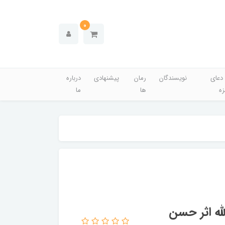
0
دعای
نویسندگان
رمان
پیشنهادی
درباره
زه
ها
ما
لله اثر حسن