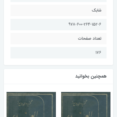
شابک
978-600-264-152-6
تعداد صفحات
176
همچنین بخوانید