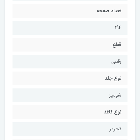
تعداد صفحه
194
قطع
رقعی
نوع جلد
شومیز
نوع کاغذ
تحریر