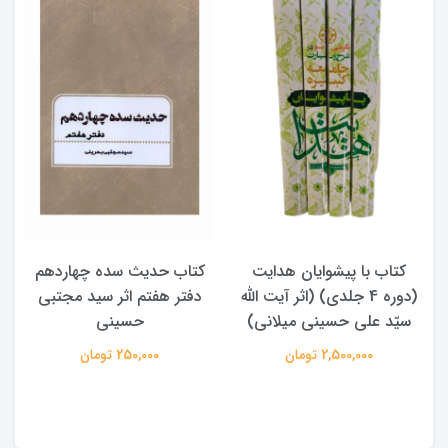
کتاب حدیث سده چهاردهم
کتاب آفاق الولایه فی فقه
دفتر هفتم اثر سید مجتبی
الامامه (2 جلدی)
حسینی
950,000 تومان
250,000 تومان