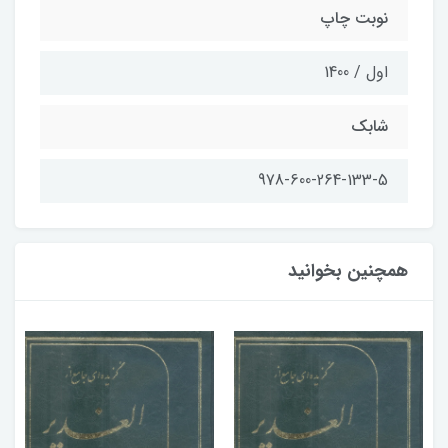
نوبت چاپ
اول / 1400
شابک
978-600-264-133-5
همچنین بخوانید