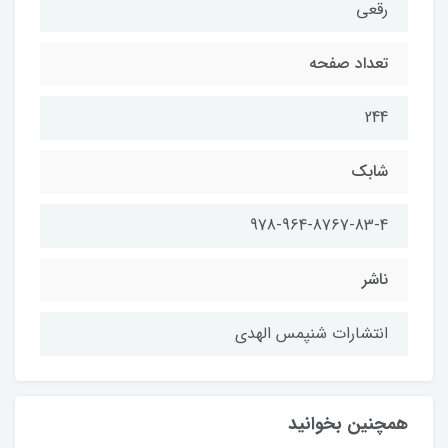
رقعی
تعداد صفحه
244
شابك
978-964-8767-83-4
ناشر
انتشارات شنپمس الهدی
همچنین بخوانید