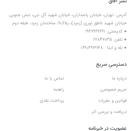
نشر آفاق
آدرس: تهران، خیابان پاسداران، خیابان شهید گل نبی، نبش جنوبی
خیابان شهید ناطق نوری (زمرد)، پلاک9، ساختمان زمرد، طبقه دوم
● کدپستی: ۱۹۴۷۹۴۶۶۶۱
● تلفن: ٢٢٨۴٧۰۳۵
● بله و ایتا : 09904913138
دسترسی سریع
درباره ما
تماس با ما
حریم خصوصی
راهنما
قوانین و مقررات
پرداخت نقدی
دریافت و بررسی اثر
عضویت در خبرنامه