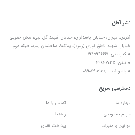
نشر آفاق
آدرس: تهران، خیابان پاسداران، خیابان شهید گل نبی، نبش جنوبی
خیابان شهید ناطق نوری (زمرد)، پلاک9، ساختمان زمرد، طبقه دوم
● کدپستی: ۱۹۴۷۹۴۶۶۶۱
● تلفن: ٢٢٨۴٧۰۳۵
● بله و ایتا : 09904913138
دسترسی سریع
درباره ما
تماس با ما
حریم خصوصی
راهنما
قوانین و مقررات
پرداخت نقدی