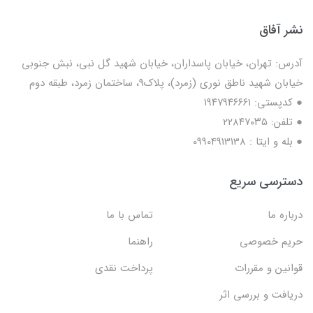
نشر آفاق
آدرس: تهران، خیابان پاسداران، خیابان شهید گل نبی، نبش جنوبی
خیابان شهید ناطق نوری (زمرد)، پلاک9، ساختمان زمرد، طبقه دوم
● کدپستی: ۱۹۴۷۹۴۶۶۶۱
● تلفن: ٢٢٨۴٧۰۳۵
● بله و ایتا : 09904913138
دسترسی سریع
درباره ما
تماس با ما
حریم خصوصی
راهنما
قوانین و مقررات
پرداخت نقدی
دریافت و بررسی اثر